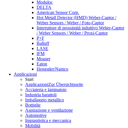
Moduloc
DELTA
American Sensor Corp.
Hot Metall Detector (HMD) Weber-Captor /
Weber Sensors / Weber / Foto-Captor
Interruttore di prossimità induttivo Weber-Captor
/ Weber Sensors / Weber / Proxi-Captor
P+F
Balluff
LASE
IFM
Mouser
Eaton
Hengstler/Namco
Applicazioni
Start
Applicazioni
Zur Übersichtsseite
Acciaieria e laminatoio
Industria barattoli
Imballaggio metallico
Bottiglie
Aspirazione e ventilazione
Automotive
Impiantistica e meccanica
Mobilità