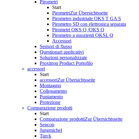
Pirometri
Start
Pirometri
Zur Übersichtsseite
Pirometro industriale OKS T GA S
Pirometro SD con elettronica separata
Pirometri OKS Q /OKS Q
Pirometro a quozienti OKSL Q
Accessori
Sensori di flusso
Questionari applicativi
Soluzioni personalizzate
Proxitron Product Portofilo
accessori
Start
accessori
Zur Übersichtsseite
Montaggio
Collegamento
Puntamento
Protezione
Comparazione prodotti
Start
Comparazione prodotti
Zur Übersichtsseite
Sencon
Jungmichel
Turck