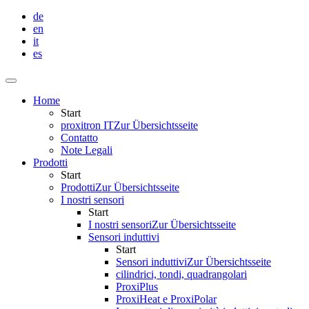
de
en
it
es
Home
Start
proxitron IT
Zur Übersichtsseite
Contatto
Note Legali
Prodotti
Start
Prodotti
Zur Übersichtsseite
I nostri sensori
Start
I nostri sensori
Zur Übersichtsseite
Sensori induttivi
Start
Sensori induttivi
Zur Übersichtsseite
cilindrici, tondi, quadrangolari
ProxiPlus
ProxiHeat e ProxiPolar