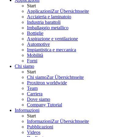
Applicazioni
Start
Applicazioni
Zur Übersichtsseite
Acciaieria e laminatoio
Industria barattoli
Imballaggio metallico
Bottiglie
Aspirazione e ventilazione
Automotive
Impiantistica e meccanica
Mobilità
Forni
Chi siamo
Start
Chi siamo
Zur Übersichtsseite
Proxitron worldwide
Team
Carriera
Dove siamo
Company Tutorial
Informazioni
Start
Informazioni
Zur Übersichtsseite
Pubblicazioni
Videos