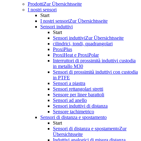
Prodotti
Zur Übersichtsseite
I nostri sensori
Start
I nostri sensori
Zur Übersichtsseite
Sensori induttivi
Start
Sensori induttivi
Zur Übersichtsseite
cilindrici, tondi, quadrangolari
ProxiPlus
ProxiHeat e ProxiPolar
Interruttori di prossimità induttivi custodia
in metallo M30
Sensori di prossimità induttivi con custodia
in PTFE
Sensori a piastra
Sensori rettangolari stretti
Sensore per linee barattoli
Sensori ad anello
Sensori induttivi di distanza
Sensore tachimetrico
Sensori di distanza e spostamento
Start
Sensori di distanza e spostamento
Zur
Übersichtsseite
Induttivi analogici di misura distanza