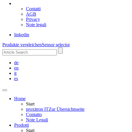
Contatti
AGB
Privacy
Note legali
linkedin
Produkte vergleichen
Sensor selector
de
en
it
es
Home
Start
proxitron IT
Zur Übersichtsseite
Contatto
Note Legali
Prodotti
Start