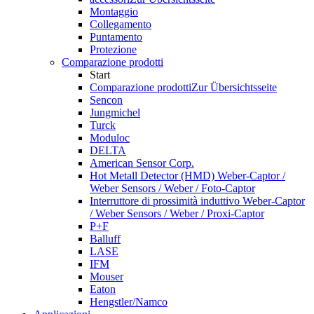
Montaggio
Collegamento
Puntamento
Protezione
Comparazione prodotti
Start
Comparazione prodotti
Zur Übersichtsseite
Sencon
Jungmichel
Turck
Moduloc
DELTA
American Sensor Corp.
Hot Metall Detector (HMD) Weber-Captor /
Weber Sensors / Weber / Foto-Captor
Interruttore di prossimità induttivo Weber-Captor
/ Weber Sensors / Weber / Proxi-Captor
P+F
Balluff
LASE
IFM
Mouser
Eaton
Hengstler/Namco