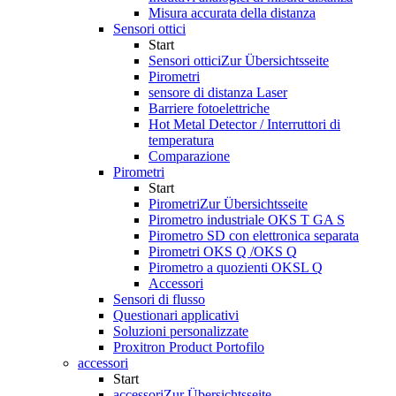
Misura accurata della distanza
Sensori ottici
Start
Sensori ottici
Zur Übersichtsseite
Pirometri
sensore di distanza Laser
Barriere fotoelettriche
Hot Metal Detector / Interruttori di
temperatura
Comparazione
Pirometri
Start
Pirometri
Zur Übersichtsseite
Pirometro industriale OKS T GA S
Pirometro SD con elettronica separata
Pirometri OKS Q /OKS Q
Pirometro a quozienti OKSL Q
Accessori
Sensori di flusso
Questionari applicativi
Soluzioni personalizzate
Proxitron Product Portofilo
accessori
Start
accessori
Zur Übersichtsseite