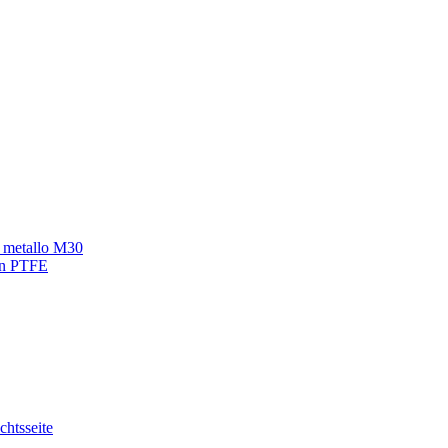
in metallo M30
 in PTFE
chtsseite