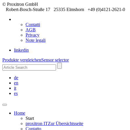
© Proxitron GmbH
Robert-Bosch-Straße 17 25335 Elmshorn +49 (0)4121-2621-0
Contatti
AGB
Privacy
Note legali
linkedin
Produkte vergleichen
Sensor selector
de
en
it
es
Home
Start
proxitron IT
Zur Übersichtsseite
Contatto