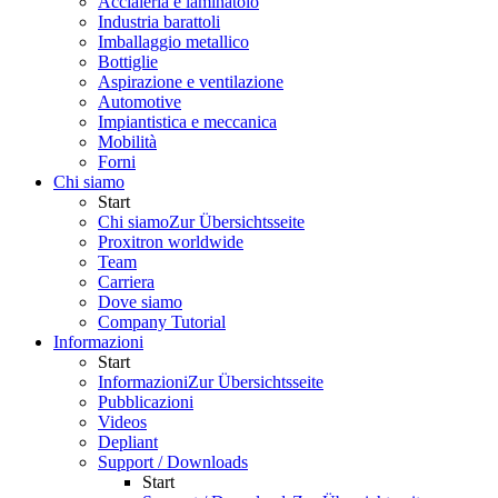
Acciaieria e laminatoio
Industria barattoli
Imballaggio metallico
Bottiglie
Aspirazione e ventilazione
Automotive
Impiantistica e meccanica
Mobilità
Forni
Chi siamo
Start
Chi siamo
Zur Übersichtsseite
Proxitron worldwide
Team
Carriera
Dove siamo
Company Tutorial
Informazioni
Start
Informazioni
Zur Übersichtsseite
Pubblicazioni
Videos
Depliant
Support / Downloads
Start