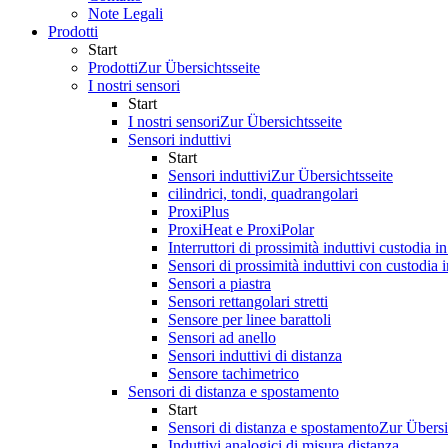
Note Legali
Prodotti
Start
Prodotti
Zur Übersichtsseite
I nostri sensori
Start
I nostri sensori
Zur Übersichtsseite
Sensori induttivi
Start
Sensori induttivi
Zur Übersichtsseite
cilindrici, tondi, quadrangolari
ProxiPlus
ProxiHeat e ProxiPolar
Interruttori di prossimità induttivi custodia 
Sensori di prossimità induttivi con custodia
Sensori a piastra
Sensori rettangolari stretti
Sensore per linee barattoli
Sensori ad anello
Sensori induttivi di distanza
Sensore tachimetrico
Sensori di distanza e spostamento
Start
Sensori di distanza e spostamento
Zur Übersi
Induttivi analogici di misura distanza