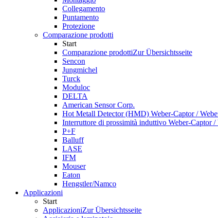
Collegamento
Puntamento
Protezione
Comparazione prodotti
Start
Comparazione prodotti
Zur Übersichtsseite
Sencon
Jungmichel
Turck
Moduloc
DELTA
American Sensor Corp.
Hot Metall Detector (HMD) Weber-Captor / Weber
Interruttore di prossimità induttivo Weber-Captor 
P+F
Balluff
LASE
IFM
Mouser
Eaton
Hengstler/Namco
Applicazioni
Start
Applicazioni
Zur Übersichtsseite