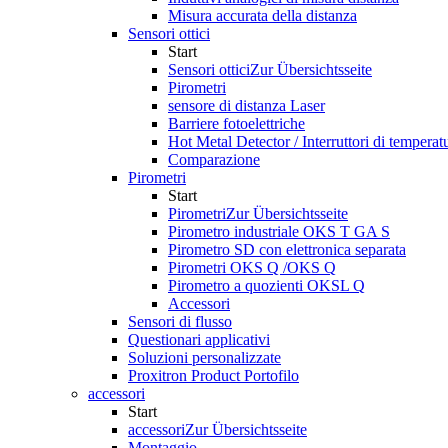
Misura accurata della distanza
Sensori ottici
Start
Sensori ottici
Zur Übersichtsseite
Pirometri
sensore di distanza Laser
Barriere fotoelettriche
Hot Metal Detector / Interruttori di temperat
Comparazione
Pirometri
Start
Pirometri
Zur Übersichtsseite
Pirometro industriale OKS T GA S
Pirometro SD con elettronica separata
Pirometri OKS Q /OKS Q
Pirometro a quozienti OKSL Q
Accessori
Sensori di flusso
Questionari applicativi
Soluzioni personalizzate
Proxitron Product Portofilo
accessori
Start
accessori
Zur Übersichtsseite
Montaggio